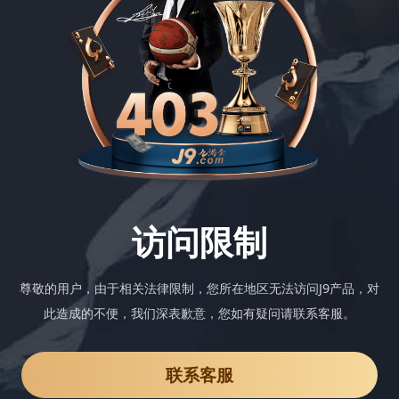
访问限制
尊敬的用户，由于相关法律限制，您所在地区无法访问J9产品，对
此造成的不便，我们深表歉意，您如有疑问请联系客服。
联系客服