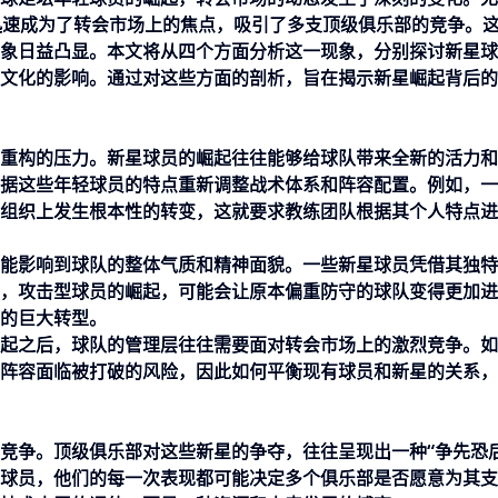
迅速成为了转会市场上的焦点，吸引了多支顶级俱乐部的竞争。
象日益凸显。本文将从四个方面分析这一现象，分别探讨新星球
文化的影响。通过对这些方面的剖析，旨在揭示新星崛起背后的
重构的压力。新星球员的崛起往往能够给球队带来全新的活力和
据这些年轻球员的特点重新调整战术体系和阵容配置。例如，一
组织上发生根本性的转变，这就要求教练团队根据其个人特点进
能影响到球队的整体气质和精神面貌。一些新星球员凭借其独特
，攻击型球员的崛起，可能会让原本偏重防守的球队变得更加进
的巨大转型。
起之后，球队的管理层往往需要面对转会市场上的激烈竞争。如
阵容面临被打破的风险，因此如何平衡现有球员和新星的关系，
竞争。顶级俱乐部对这些新星的争夺，往往呈现出一种“争先恐后
球员，他们的每一次表现都可能决定多个俱乐部是否愿意为其支