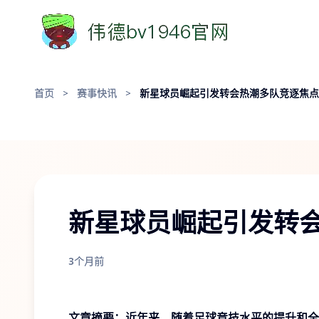
首页
>
赛事快讯
>
新星球员崛起引发转会热潮多队竞逐焦点
新星球员崛起引发转
3个月前
文章摘要：近年来，随着足球竞技水平的提升和全