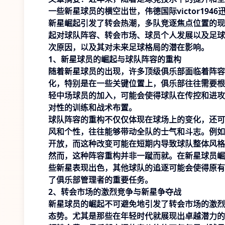
一些新星球员的横空出世，
伟德国际victor1946
新星崛起引发了转会热潮，多队竞逐焦点位置的现
起对球队阵容、转会市场、球员个人发展以及足球
次原因，以及其对未来足球格局的潜在影响。
1、新星球员的崛起与球队阵容的重构
随着新星球员的出现，许多顶级俱乐部面临着阵容
化，特别是在一些关键位置上，俱乐部往往需要根
轻中场球员的加入，可能会使得球队在传控和进攻
对性的训练和战术布置。
球队阵容的重构不仅仅体现在球场上的变化，还可
风和个性，往往能够带动全队的士气和斗志。例如
开放，而这种改变可能在短期内导致球队整体风格
然而，这种阵容重构并非一蹴而就。在新星球员崛
些新星表现出色，其他球队的追逐可能会使得原有
了俱乐部管理者的重要任务。
2、转会市场的激烈竞争与新星争夺战
新星球员的崛起不可避免地引发了转会市场的激烈
态势。尤其是那些在年轻时代就展现出卓越潜力的