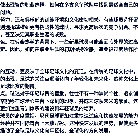
做出理智的职业选择。如何在多支竞争球队中找到最适合自己的
问题。
努力，还与俱乐部的训练环境和文化密切相关。有些球员选择留
则选择跳槽到更有挑战性的球队，寻求更高层次的竞争机会。不
，甚至决定其职业生涯的成败。
色。在转会热潮的背景下，一些新星球员可能会面临外界的过高
定。因此，如何在职业生涯的初期保持冷静，避免被过度炒作所
的互动，更反映了全球足球文化的变迁。在传统的足球文化中，
的出现，足球的关注点逐渐转向了年轻化和未来化。这种文化上
足球比赛的期待。
点。球迷对于年轻球员的喜爱，往往带有一种崇尚个性、追求创
常能够在球迷心中留下深刻的印象，并成为球队未来的象征。这
更加注重青训体系的建设和年轻球员的培养。
球员的高度重视。现代足球更加注重快速适应和快速发展的能力
经验并在国际舞台上大放异彩。这种快速发展的趋势，促使更多
推动了全球足球文化向年轻化、全球化的方向发展。