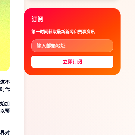
订阅
第一时间获取最新新闻和赛事资讯
立即订阅
这不
时代
始加
以预
界对