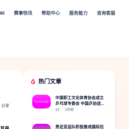
46
赛事快讯
帮助中心
服务能力
咨询客服
热门文章
中国职工文化体育协会成立
乒乓球专委会 中国乒协送上
分享
热烈贺信共贺新篇
23
·
2天前
男足亚运队积极推进国际拉
其是