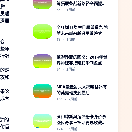
练拓展备战新路径全面提升
这种
竞争力
65
·
1周前
员崛
深层
全红婵18岁生日愿望曝光 希
望未来越来越好勇敢追梦
76
·
1周前
变
些年
行针
值得珍藏的回忆：2014年世
界排球赛场精彩瞬间盘点
的球
91
·
2周前
攻和
NBA最佳第六人揭晓替补席
果这
的英雄谁笑到最后
成为
105
·
2周前
罗伊琼斯奥运注册卡身价暴
”的
涨传奇拳王神话再现收藏价
付巨
值直冲巅峰
124
·
3周前