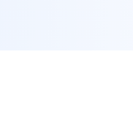
联系方式
客服热线：14783235642
邮箱：primeval@163.com
地址：广州市越秀区万福路137号4层