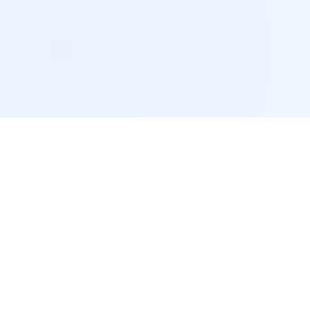
服务支持
victor1946
帮助中心
咨询客服
网站地图