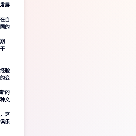
发展
在自
同的
期
干
经验
的变
新的
种文
，这
俱乐