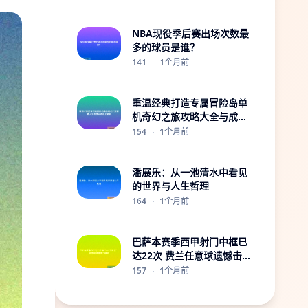
NBA现役季后赛出场次数最
多的球员是谁？
141
·
1个月前
重温经典打造专属冒险岛单
机奇幻之旅攻略大全与成长
进阶全解析
154
·
1个月前
潘展乐：从一池清水中看见
的世界与人生哲理
164
·
1个月前
巴萨本赛季西甲射门中框已
达22次 费兰任意球遗憾击中
横梁
157
·
1个月前